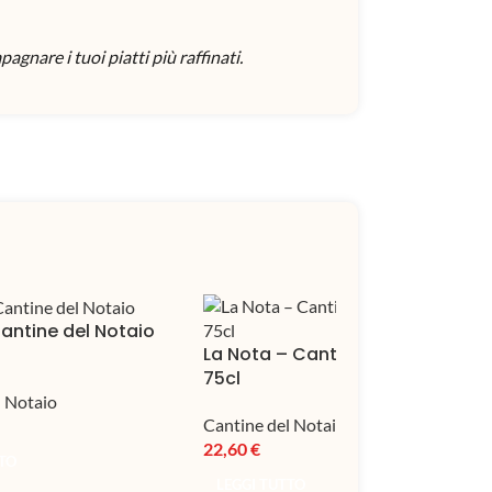
gnare i tuoi piatti più raffinati.
Cantine del Notaio
La Nota – Cantine del Notaio
75cl
l Notaio
Cantine del Notaio
22,60
€
TTO
LEGGI TUTTO