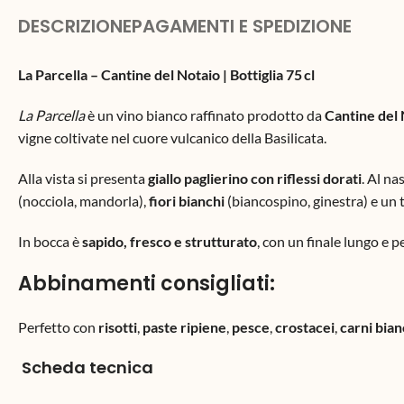
DESCRIZIONE
PAGAMENTI E SPEDIZIONE
La Parcella – Cantine del Notaio | Bottiglia 75 cl
La Parcella
è un vino bianco raffinato prodotto da
Cantine del 
vigne coltivate nel cuore vulcanico della Basilicata.
Alla vista si presenta
giallo paglierino con riflessi dorati
. Al n
(nocciola, mandorla),
fiori bianchi
(biancospino, ginestra) e un 
In bocca è
sapido, fresco e strutturato
, con un finale lungo e p
Abbinamenti consigliati:
Perfetto con
risotti
,
paste ripiene
,
pesce
,
crostacei
,
carni bia
Scheda tecnica