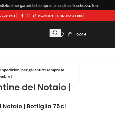
zioni per garantirti sempre la massima freschezza. Torniamo a sett
O
CONTATTI
PAGAMENTI, SPEDIZIONI E RESI
0,00
€
e spedizioni per garantirti sempre la
tembre!
tine del Notaio |
Notaio | Bottiglia 75 cl