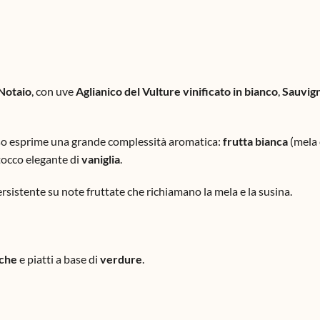
Notaio
, con uve
Aglianico del Vulture vinificato in bianco
,
Sauvig
aso esprime una grande complessità aromatica:
frutta bianca
(mela 
tocco elegante di
vaniglia
.
ersistente su note fruttate che richiamano la mela e la susina.
nche
e piatti a base di
verdure
.