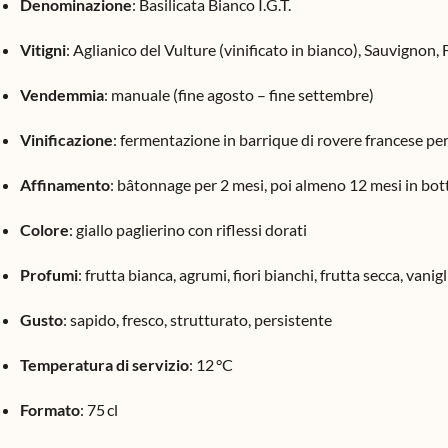
Denominazione
: Basilicata Bianco I.G.T.
Vitigni
: Aglianico del Vulture (vinificato in bianco), Sauvignon
Vendemmia
: manuale (fine agosto – fine settembre)
Vinificazione
: fermentazione in barrique di rovere francese per
Affinamento
: bâtonnage per 2 mesi, poi almeno 12 mesi in bott
Colore
: giallo paglierino con riflessi dorati
Profumi
: frutta bianca, agrumi, fiori bianchi, frutta secca, vanigl
Gusto
: sapido, fresco, strutturato, persistente
Temperatura di servizio
: 12 °C
Formato
: 75 cl