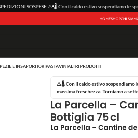
DIZIONI SOSPESE ⚠️
🌡️ Con il caldo estivo sospendiamo le spedi
HOME
SHOP
CHI SIAM
SPEZIE E INSAPORITORI
PASTA
VINI
ALTRI PRODOTTI
 cl
⚠️🌡️ Con il caldo estivo sospendiamo l
massima freschezza. Torniamo a set
La Parcella – Can
Bottiglia 75 cl
La Parcella – Cantine del 