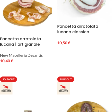
Pancetta arrotolata
lucana classica |
artigianale Desantis circa
Pancetta arrotolata
350g
10,50
€
lucana | artigianale
Desantis circa 350g
LEGGI TUTTO
New Macelleria Desantis
10,40
€
LEGGI TUTTO
SOLD OUT
SOLD OUT