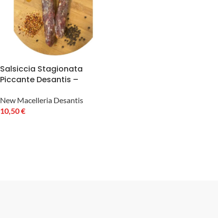
Salsiccia Stagionata
Piccante Desantis –
artigianale e senza
conservanti 300g
New Macelleria Desantis
10,50
€
LEGGI TUTTO