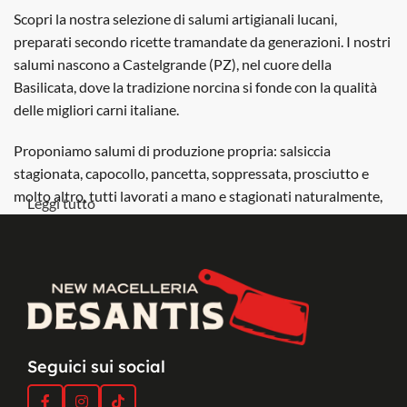
Scopri la nostra selezione di salumi artigianali lucani,
preparati secondo ricette tramandate da generazioni. I nostri
salumi nascono a Castelgrande (PZ), nel cuore della
Basilicata, dove la tradizione norcina si fonde con la qualità
delle migliori carni italiane.
Proponiamo salumi di produzione propria: salsiccia
stagionata, capocollo, pancetta, soppressata, prosciutto e
molto altro, tutti lavorati a mano e stagionati naturalmente,
Leggi tutto
senza conservanti. Ideali per arricchire taglieri, antipasti e
aperitivi con il vero gusto dei prodotti tipici lucani.
Acquista online e porta in tavola il sapore autentico dei
salumi lucani artigianali. Spedizione sicura e confezioni
sottovuoto per garantire freschezza e qualità.
Seguici sui social
Scopri l’eccellenza dei
prodotti artigianali lucani
di
New
Macelleria Desantis
, una realtà con oltre 100 anni di storia