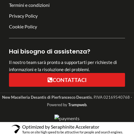
Termini e condizioni
Privacy Policy
Cookie Policy
Hai bisogno di assistenza?
Il nostro team sarà pronto a supportarti per richieste di
informazioni e la risoluzione dei problemi.
CONTATTACI
New Macelleria Desantis di Pierfrancesco Desantis.
P.IVA 02169540768 -
Powered by
Trampweb
.
Optimized by Seraphinite Accelerator
Turns on site high speed to be attractive for people and search engines.