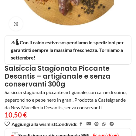
Clicca per ingrandire
⚠️🌡️ Con il caldo estivo sospendiamo le spedizioni per
garantirti sempre la massima freschezza. Torniamo a
settembre!
Salsiccia Stagionata Piccante
Desantis – artigianale e senza
conservanti 300g
Salsiccia stagionata piccante artigianale, con carne di suino,
peperoncino e pepe nero in grani. Prodotta a Castelgrande
da New Macelleria Desantis, senza conservanti.
10,50
€
Aggiungi alla wishlist
Condividi:
Spedizione gratis spendendo 99€
Scopri di più