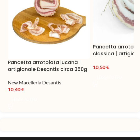
Pancetta arrotola
classica | artigian
circa 350g
Pancetta arrotolata lucana |
10,50
€
artigianale Desantis circa 350g
LEGGI TUTTO
New Macelleria Desantis
10,40
€
LEGGI TUTTO