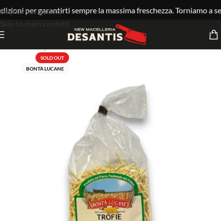
dizioni per garantirti sempre la massima freschezza. Torniamo a se
Skip to navigation
Skip to main content
Home
Shop
Pasta
SOLD OUT
BONTÀ LUCANE